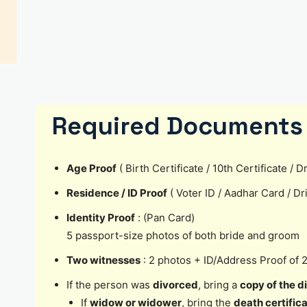
Required Documents 
Age Proof
( Birth Certificate / 10th Certificate /
Residence / ID Proof
( Voter ID / Aadhar Card / D
Identity Proof
: (Pan Card)
5 passport-size photos of both bride and groom
Two witnesses
: 2 photos + ID/Address Proof of 
If the person was
divorced
, bring a
copy of the d
If
widow or widower
, bring the
death certific