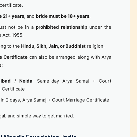
certificate.
 21+ years
, and
bride must be 18+ years
.
ust not be in a
prohibited relationship
under the
 Act, 1955.
ong to the
Hindu, Sikh, Jain, or Buddhist
religion.
e Certificate
can also be arranged along with Arya
e:
ibad
/
Noida
: Same-day Arya Samaj + Court
n Certificate
: In 2 days, Arya Samaj + Court Marriage Certificate
egal, and simple way to get married.