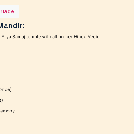
riage
Mandir:
 Arya Samaj temple with all proper Hindu Vedic
bride)
e)
eremony