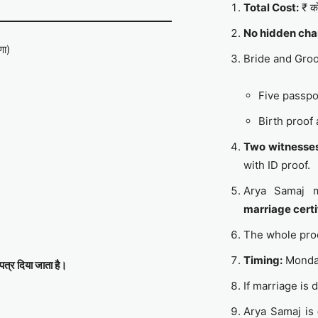
Total Cost:
₹ को
No hidden cha
णा)
Bride and Gro
Five passpo
Birth proof
Two witnesse
with ID proof.
Arya Samaj 
marriage certi
The whole pro
Timing:
Monday
पत्र दिया जाता है।
If marriage is
Arya Samaj is