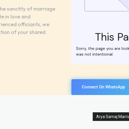
he sanctity of marriage
te in love and
ienced officiants, we
ction of your shared
Connect On WhatsApp
Arya Samaj Marria