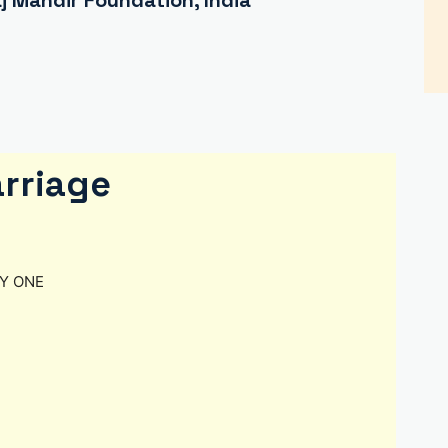
 Mandir Foundation, India
rriage
ANY ONE