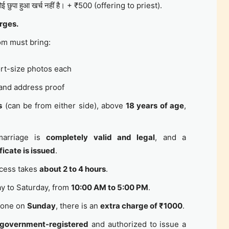
ई छुपा हुआ खर्च नहीं है। + ₹500 (offering to priest).
rges.
om must bring:
rt-size photos each
 and address proof
s
(can be from either side), above
18 years of age
,
marriage is
completely valid and legal
, and a
ficate is issued
.
cess takes
about 2 to 4 hours
.
 to Saturday, from
10:00 AM to 5:00 PM
.
 done on
Sunday
, there is an
extra charge of ₹1000
.
government-registered
and authorized to issue a