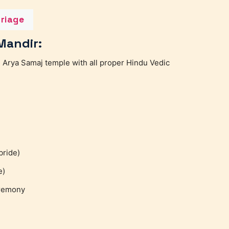
riage
Mandir:
 Arya Samaj temple with all proper Hindu Vedic
bride)
e)
eremony