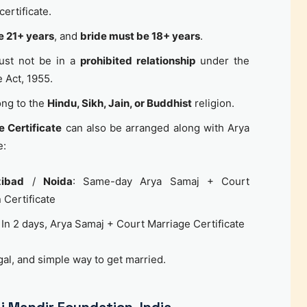
certificate.
 21+ years
, and
bride must be 18+ years
.
ust not be in a
prohibited relationship
under the
 Act, 1955.
ong to the
Hindu, Sikh, Jain, or Buddhist
religion.
e Certificate
can also be arranged along with Arya
e:
ibad
/
Noida
: Same-day Arya Samaj + Court
n Certificate
: In 2 days, Arya Samaj + Court Marriage Certificate
egal, and simple way to get married.