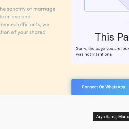
he sanctity of marriage
te in love and
ienced officiants, we
ction of your shared
Connect On WhatsApp
Arya Samaj Marria