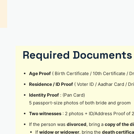
Required Documents 
Age Proof
( Birth Certificate / 10th Certificate /
Residence / ID Proof
( Voter ID / Aadhar Card / D
Identity Proof
: (Pan Card)
5 passport-size photos of both bride and groom
Two witnesses
: 2 photos + ID/Address Proof of 
If the person was
divorced
, bring a
copy of the d
If
widow or widower
, bring the
death certific