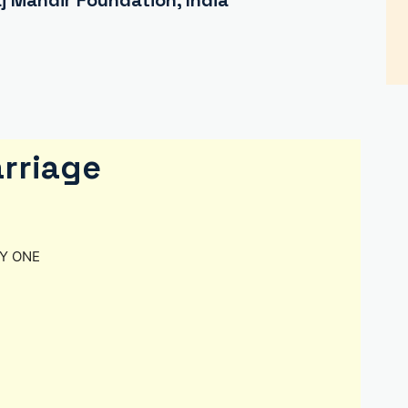
 Mandir Foundation, India
rriage
ANY ONE