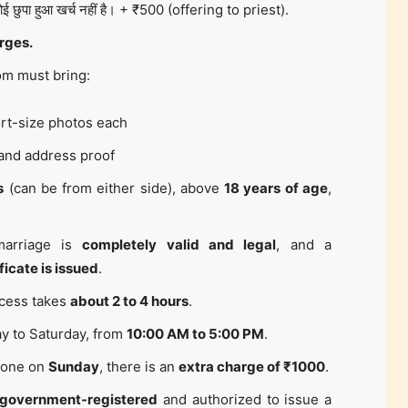
ई छुपा हुआ खर्च नहीं है। + ₹500 (offering to priest).
rges.
om must bring:
rt-size photos each
 and address proof
s
(can be from either side), above
18 years of age
,
marriage is
completely valid and legal
, and a
ficate is issued
.
cess takes
about 2 to 4 hours
.
 to Saturday, from
10:00 AM to 5:00 PM
.
 done on
Sunday
, there is an
extra charge of ₹1000
.
government-registered
and authorized to issue a