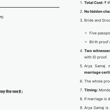
Total Cost:
₹ को
No hidden cha
णा)
Bride and Gro
Five passpo
Birth proof
Two witnesse
with ID proof.
Arya Samaj 
marriage certi
The whole pro
Timing:
Monday
पत्र दिया जाता है।
If marriage is
Arya Samaj is