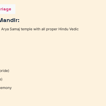
riage
Mandir:
 Arya Samaj temple with all proper Hindu Vedic
bride)
e)
eremony