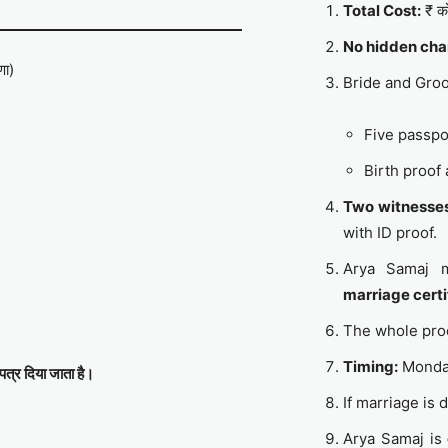
Total Cost:
₹ को
No hidden cha
णा)
Bride and Gro
Five passpo
Birth proof
Two witnesse
with ID proof.
Arya Samaj 
marriage certi
The whole pro
Timing:
Monday
पत्र दिया जाता है।
If marriage is
Arya Samaj is