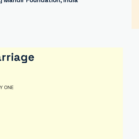
 Mandir Foundation, India
rriage
ANY ONE