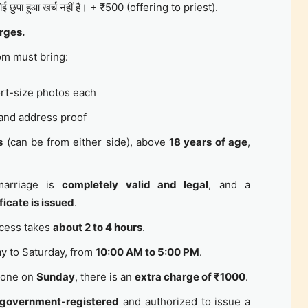
ई छुपा हुआ खर्च नहीं है। + ₹500 (offering to priest).
rges.
om must bring:
rt-size photos each
 and address proof
s
(can be from either side), above
18 years of age
,
marriage is
completely valid and legal
, and a
ficate is issued
.
cess takes
about 2 to 4 hours
.
 to Saturday, from
10:00 AM to 5:00 PM
.
 done on
Sunday
, there is an
extra charge of ₹1000
.
government-registered
and authorized to issue a