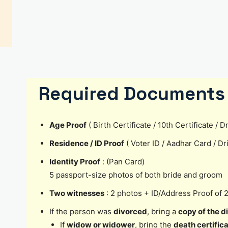
Required Documents 
Age Proof
( Birth Certificate / 10th Certificate /
Residence / ID Proof
( Voter ID / Aadhar Card / D
Identity Proof
: (Pan Card)
5 passport-size photos of both bride and groom
Two witnesses
: 2 photos + ID/Address Proof of 
If the person was
divorced
, bring a
copy of the d
If
widow or widower
, bring the
death certific