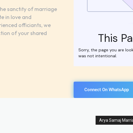
he sanctity of marriage
te in love and
ienced officiants, we
ction of your shared
Connect On WhatsApp
Arya Samaj Marria