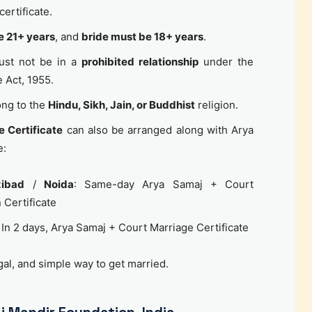
certificate.
 21+ years
, and
bride must be 18+ years
.
ust not be in a
prohibited relationship
under the
 Act, 1955.
ong to the
Hindu, Sikh, Jain, or Buddhist
religion.
e Certificate
can also be arranged along with Arya
e:
ibad
/
Noida
: Same-day Arya Samaj + Court
n Certificate
: In 2 days, Arya Samaj + Court Marriage Certificate
egal, and simple way to get married.