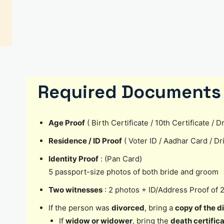
Required Documents 
Age Proof
( Birth Certificate / 10th Certificate /
Residence / ID Proof
( Voter ID / Aadhar Card / D
Identity Proof
: (Pan Card)
5 passport-size photos of both bride and groom
Two witnesses
: 2 photos + ID/Address Proof of 
If the person was
divorced
, bring a
copy of the d
If
widow or widower
, bring the
death certific