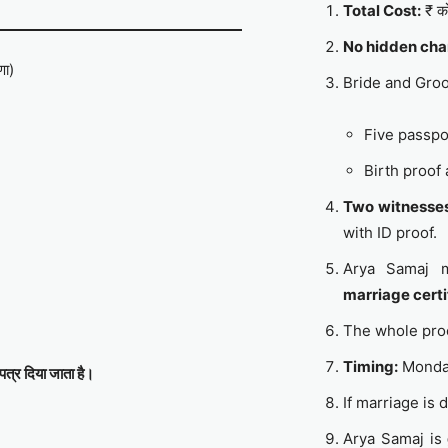
Total Cost:
₹ को
No hidden cha
णा)
Bride and Gro
Five passpo
Birth proof
Two witnesse
with ID proof.
Arya Samaj 
marriage certi
The whole pro
Timing:
Monday
पत्र दिया जाता है।
If marriage is
Arya Samaj is