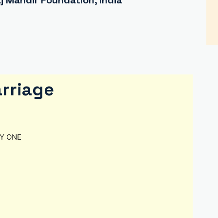
 Mandir Foundation, India
rriage
ANY ONE