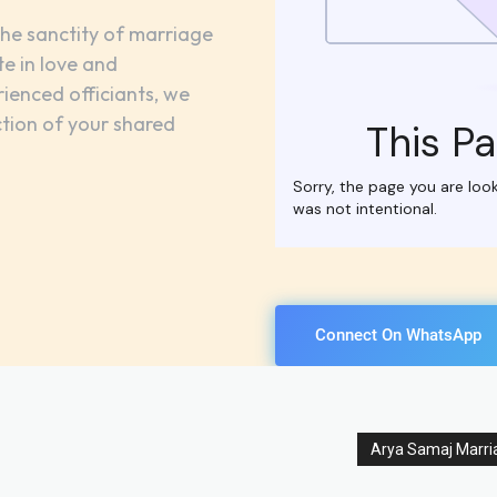
he sanctity of marriage
te in love and
ienced officiants, we
ction of your shared
Connect On WhatsApp
Arya Samaj Marria