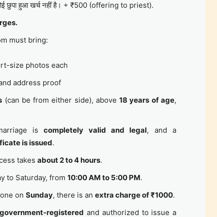
ई छुपा हुआ खर्च नहीं है। + ₹500 (offering to priest).
rges.
om must bring:
rt-size photos each
 and address proof
s
(can be from either side), above
18 years of age
,
marriage is
completely valid and legal
, and a
ficate is issued
.
cess takes
about 2 to 4 hours
.
 to Saturday, from
10:00 AM to 5:00 PM
.
 done on
Sunday
, there is an
extra charge of ₹1000
.
government-registered
and authorized to issue a