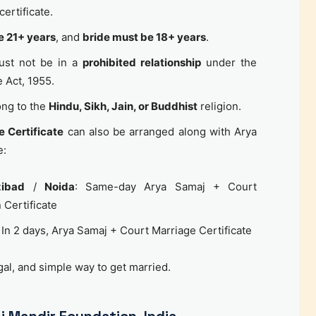
certificate.
 21+ years
, and
bride must be 18+ years
.
ust not be in a
prohibited relationship
under the
 Act, 1955.
ong to the
Hindu, Sikh, Jain, or Buddhist
religion.
e Certificate
can also be arranged along with Arya
e:
ibad
/
Noida
: Same-day Arya Samaj + Court
n Certificate
: In 2 days, Arya Samaj + Court Marriage Certificate
egal, and simple way to get married.